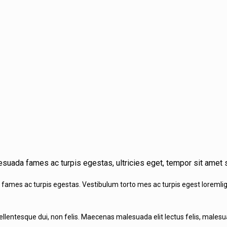
esuada fames ac turpis egestas, ultricies eget, tempor sit amet 
ames ac turpis egestas. Vestibulum torto mes ac turpis egest loremligul
ntesque dui, non felis. Maecenas malesuada elit lectus felis, malesuada 