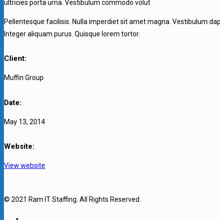
ultricies porta urna. Vestibulum commodo volut
Pellentesque facilisis. Nulla imperdiet sit amet magna. Vestibulum dap
Integer aliquam purus. Quisque lorem tortor.
Client:
Muffin Group
Date:
May 13, 2014
Website:
View website
© 2021 Ram IT Staffing. All Rights Reserved.